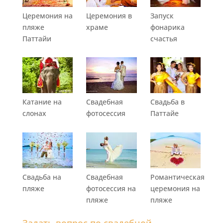
Церемония на
Церемония в
Запуск
пляже
храме
фонарика
Паттайи
счастья
Катание на
Свадебная
Свадьба в
слонах
фотосессия
Паттайе
Свадьба на
Свадебная
Романтическая
пляже
фотосессия на
церемония на
пляже
пляже