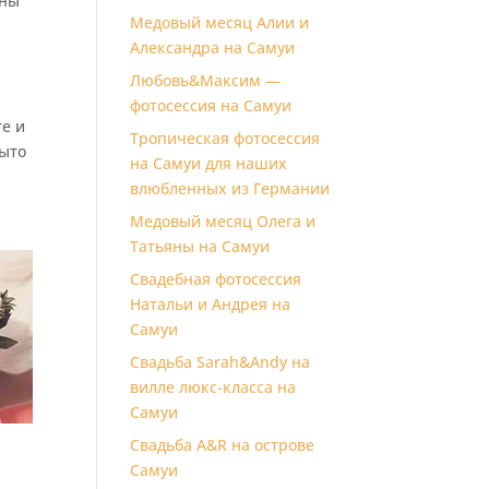
аны
Медовый месяц Алии и
Александра на Самуи
Любовь&Максим —
фотосессия на Самуи
те и
Тропическая фотосессия
рыто
на Самуи для наших
влюбленных из Германии
Медовый месяц Олега и
Татьяны на Самуи
Свадебная фотосессия
Натальи и Андрея на
Самуи
Свадьба Sarah&Andy на
вилле люкс-класса на
Самуи
Свадьба A&R на острове
Самуи