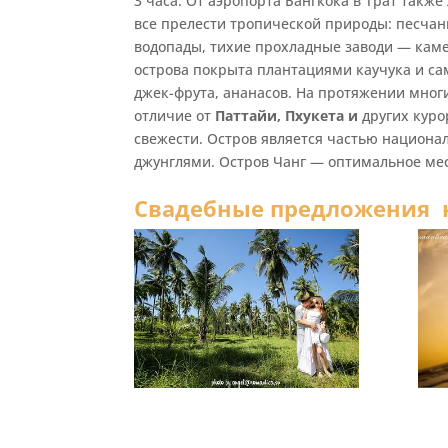
3 часа. От аэропорта Бангкока в Трат также
все прелести тропической природы: песчан
водопады, тихие прохладные заводи — каме
острова покрыта плантациями каучука и са
джек-фрута, ананасов. На протяжении многих
отличие от
Паттайи, Пхукета и
других
куро
свежести. Остров является частью национа
джунглями. Остров Чанг — оптимальное ме
Свадебные предложения н