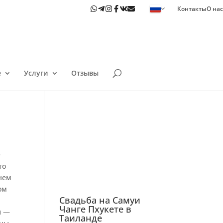
Контакты
О нас
е
Услуги
Отзывы
е
то
 нем
ом
Свадьба на Самуи
Чанге Пхукете в
и —
Таиланде