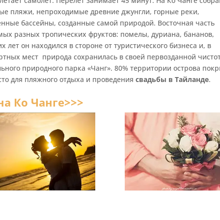
 летает самолет. Перелет занимает 45 минут. На Ко Чанге собр
ые пляжи, непроходимые древние джунгли, горные реки,
нные бассейны, созданные самой природой. Восточная часть
мых разных тропических фруктов: помелы, дуриана, бананов,
 лет он находился в стороне от туристического бизнеса и, в
ртных мест природа сохранилась в своей первозданной чисто
льного природного парка «Чанг». 80% территории острова пок
сто для пляжного отдыха и проведения
свадьбы в Тайланде
.
а Ко Чанге>>>