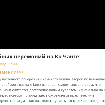
бных церемоний на Ко Чанге
:
свадьба>>>
ремонии>>>
у восточного побережья Сиамского залива, второй по величин
 с тайского языка «Чанг» означает «слон», связано с тем, что
а. Чанг считается достаточно новым курортом, изначально на
ели, поэтому природа здесь сохранилась практически в
тров» Таиланда – так называют туристы. Остров Чанг находитс