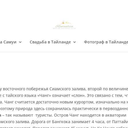
на Самуи
Свадьба в Тайланде
Фотограф в Тайланд
 восточного побережья Сиамского залива, второй по величин
е с тайского языка «Чанг» означает «слон». Это связано с тем, ч
а. Чанг считается достаточно новым курортом, изначально на
поэтому природа здесь сохранилась практически в первозданн
а
– так называют туристы. Остров Чанг находится в акватории
мского залива. Дорога от Бангкока занимает 4 часа, от Паттай