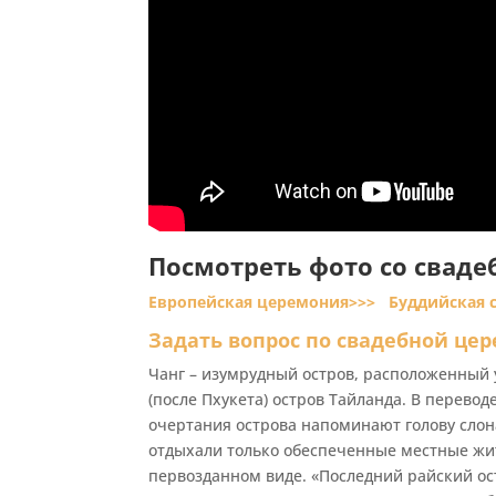
Посмотреть фото со сваде
Европейская церемония>>>
Буддийская 
Задать вопрос по свадебной це
Чанг – изумрудный остров, расположенный 
(после Пхукета) остров Тайланда. В переводе
очертания острова напоминают голову слон
отдыхали только обеспеченные местные жит
первозданном виде. «Последний райский ос