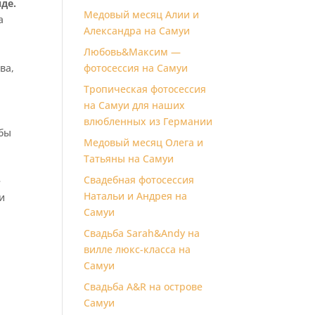
де.
Медовый месяц Алии и
а
Александра на Самуи
Любовь&Максим —
фотосессия на Самуи
ва,
Тропическая фотосессия
на Самуи для наших
влюбленных из Германии
ьбы
Медовый месяц Олега и
Татьяны на Самуи
Свадебная фотосессия
е
Натальи и Андрея на
и
Самуи
Свадьба Sarah&Andy на
вилле люкс-класса на
Самуи
Свадьба A&R на острове
Самуи