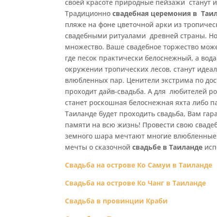
своей красоте природные пейзажи станут 
Традиционно
свадебная церемония в Таи
пляже на фоне цветочной арки из тропиче
свадебными ритуалами древней страны. Но
множество. Ваше свадебное торжество може
где песок практически белоснежный, а вод
окружении тропических лесов, станут иде
влюбленных пар. Ценители экстрима по дос
проходит дайв-свадьба. А для любителей 
станет роскошная белоснежная яхта либо па
Таиланде будет проходить свадьба, Вам га
памяти на всю жизнь! Провести свою сваде
земного шара мечтают многие влюбленные 
мечты о сказочной
свадьбе в Таиланде
исп
Свадьба на острове Ко Самуи в Таиланде
Свадьба на острове Ко Чанг в Таиланде
Свадьба в провинции Краби