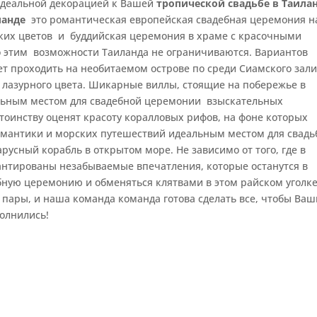
идеальной декорацией к Вашей
тропической свадьбе в Таилан
ланде
это романтическая европейская свадебная церемония н
ских цветов и буддийская церемония в храме с красочными
 этим возможности Таиланда не ограничиваются. Вариантов
т проходить на необитаемом острове по среди Сиамского зали
а лазурного цвета. Шикарные виллы, стоящие на побережье в
альным местом для свадебной церемонии взыскательных
тоинству оценят красоту коралловых рифов, на фоне которых
романтики и морских путешествий идеальным местом для свад
русный корабль в открытом море. Не зависимо от того, где в
рантированы незабываемые впечатления, которые останутся в
бную церемонию и обменяться клятвами в этом райском уголк
пары, и наша команда команда готова сделать все, чтобы Ваш
олнились!