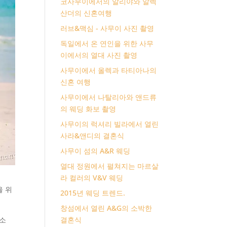
코사무이에서의 알리야와 알렉
산더의 신혼여행
러브&맥심 - 사무이 사진 촬영
독일에서 온 연인을 위한 사무
이에서의 열대 사진 촬영
사무이에서 올렉과 타티아나의
신혼 여행
사무이에서 나탈리아와 앤드류
의 웨딩 화보 촬영
사무이의 럭셔리 빌라에서 열린
사라&앤디의 결혼식
사무이 섬의 A&R 웨딩
열대 정원에서 펼쳐지는 마르살
라 컬러의 V&V 웨딩
을 위
2015년 웨딩 트렌드.
창섬에서 열린 A&G의 소박한
기소
결혼식