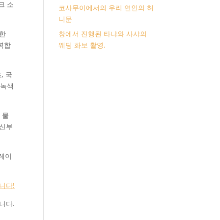
크 소
코사무이에서의 우리 연인의 허
니문
대한
창에서 진행된 타냐와 사샤의
력합
웨딩 화보 촬영.
, 국
 녹색
 물
 신부
코레이
니다!
니다.