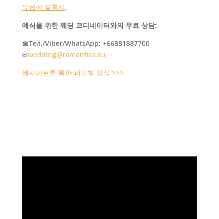
유럽식 결혼식
.
예식을 위한 웨딩 코디네이터와의 무료 상담:
☎Тел./Viber/WhatsApp: +66881887700
✉
wedding@romantica.su
웹사이트를 통한 피드백 양식 >>>