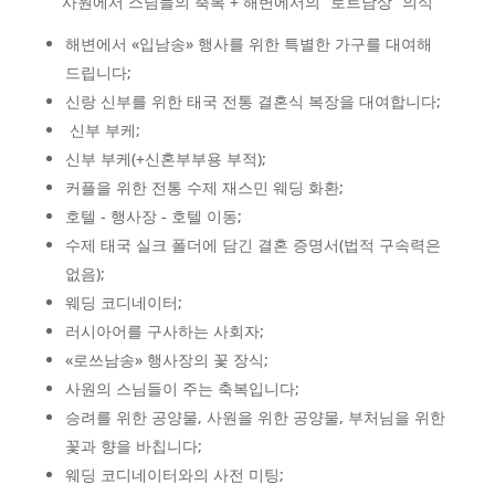
사원에서 스님들의 축복 + 해변에서의 “로트남상” 의식
해변에서 «입남송» 행사를 위한 특별한 가구를 대여해
드립니다;
신랑 신부를 위한 태국 전통 결혼식 복장을 대여합니다;
신부 부케;
신부 부케(+신혼부부용 부적);
커플을 위한 전통 수제 재스민 웨딩 화환;
호텔 - 행사장 - 호텔 이동;
수제 태국 실크 폴더에 담긴 결혼 증명서(법적 구속력은
없음);
웨딩 코디네이터;
러시아어를 구사하는 사회자;
«로쓰남송» 행사장의 꽃 장식;
사원의 스님들이 주는 축복입니다;
승려를 위한 공양물, 사원을 위한 공양물, 부처님을 위한
꽃과 향을 바칩니다;
웨딩 코디네이터와의 사전 미팅;