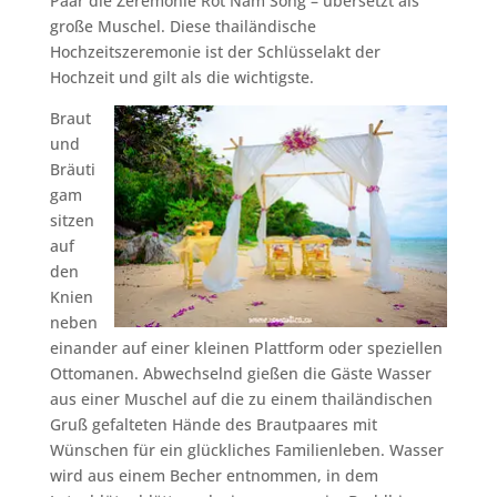
Paar die Zeremonie Rot Nam Song – übersetzt als
große Muschel. Diese thailändische
Hochzeitszeremonie ist der Schlüsselakt der
Hochzeit und gilt als die wichtigste.
Braut
und
Bräuti
gam
sitzen
auf
den
Knien
neben
einander auf einer kleinen Plattform oder speziellen
Ottomanen. Abwechselnd gießen die Gäste Wasser
aus einer Muschel auf die zu einem thailändischen
Gruß gefalteten Hände des Brautpaares mit
Wünschen für ein glückliches Familienleben. Wasser
wird aus einem Becher entnommen, in dem